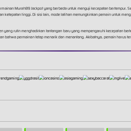
 permainan Murah89 Jackpot yang berbeda untuk menguji kecepatan bertempur.
n ketepatan tinggi. Di sisi lain, mode latihan memungkinkan pemain untuk menga
ten yang rutin menghadirkan tantangan baru yang mempengaruhi kecepatan be
n bahwa permainan tetap menarik dan menantang. Akibatnya, pemain harus ter