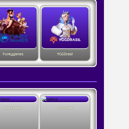
Funkygames
YGGDrasil
ION Casino
PGS Live