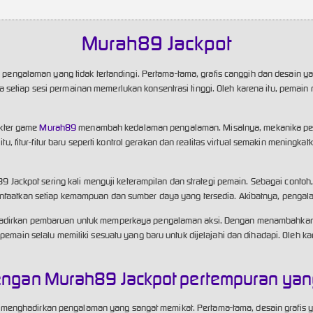
Murah89 Jackpot
pengalaman yang tidak tertandingi. Pertama-tama, grafis canggih dan desain ya
tiap sesi permainan memerlukan konsentrasi tinggi. Oleh karena itu, pemain m
akter game
Murah89
menambah kedalaman pengalaman. Misalnya, mekanika per
tu, fitur-fitur baru seperti kontrol gerakan dan realitas virtual semakin mening
h89 Jackpot sering kali menguji keterampilan dan strategi pemain. Sebagai con
nfaatkan setiap kemampuan dan sumber daya yang tersedia. Akibatnya, pengal
adirkan pembaruan untuk memperkaya pengalaman aksi. Dengan menambahkan le
emain selalu memiliki sesuatu yang baru untuk dijelajahi dan dihadapi. Oleh ka
engan Murah89 Jackpot pertempuran ya
nghadirkan pengalaman yang sangat memikat. Pertama-tama, desain grafis y