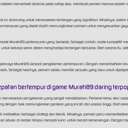
g mendalam menambah dimensi pada setiap aksi, membuat pemain merasa seolah-ol
 ini dirancang untuk menawarkan tantangan yang signifikan. Misalnya, sistem 
dan kemampuan yang dapat dipilih memungkinkan pemain untuk menyesuaikan ga
agai mode Murah89 pertempuran yang berbeda. Sebagai contoh, mode kompetiti
main untuk bekerja sama dalam menghadapi tantangan bersama. Oleh karena itu,
mperkaya Murah89 Jackpot pengalaman pertempuran. Dengan menambahkan level 
. Sebagai hasilnya, pemain selalu memiliki sesuatu yang baru untuk dijelajah
patan bertempur di game Murah89 daring terpo
er menawarkan pengalaman yang sangat mendebarkan. Pertama-tama, aksi cepa
ncang dengan baik memungkinkan gerakan yang lincah dan presisi tinggi. Oleh kar
li melibatkan berbagai strategi dan teknik. Misalnya, pemain perlu memanfaatk
ubahan situasi di medan tempur menjadi kunci untuk meraih kemenangan. Dengan 