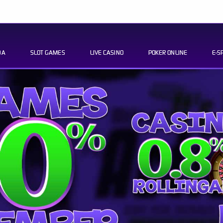
DA
SLOT GAMES
LIVE CASINO
POKER ONLINE
E-S