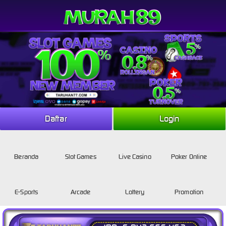
Link Alternatif
Daftar
Login
Beranda
Slot Games
Live Casino
Poker Online
E-Sports
Arcade
Lottery
Promotion