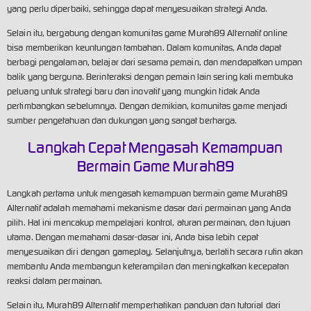
yang perlu diperbaiki, sehingga dapat menyesuaikan strategi Anda.
Selain itu, bergabung dengan komunitas game Murah89 Alternatif online
bisa memberikan keuntungan tambahan. Dalam komunitas, Anda dapat
berbagi pengalaman, belajar dari sesama pemain, dan mendapatkan umpan
balik yang berguna. Berinteraksi dengan pemain lain sering kali membuka
peluang untuk strategi baru dan inovatif yang mungkin tidak Anda
pertimbangkan sebelumnya. Dengan demikian, komunitas game menjadi
sumber pengetahuan dan dukungan yang sangat berharga.
Langkah Cepat Mengasah Kemampuan
Bermain Game Murah89
Langkah pertama untuk mengasah kemampuan bermain game Murah89
Alternatif adalah memahami mekanisme dasar dari permainan yang Anda
pilih. Hal ini mencakup mempelajari kontrol, aturan permainan, dan tujuan
utama. Dengan memahami dasar-dasar ini, Anda bisa lebih cepat
menyesuaikan diri dengan gameplay. Selanjutnya, berlatih secara rutin akan
membantu Anda membangun keterampilan dan meningkatkan kecepatan
reaksi dalam permainan.
Selain itu, Murah89 Alternatif memperhatikan panduan dan tutorial dari