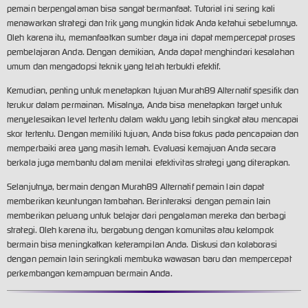
pemain berpengalaman bisa sangat bermanfaat. Tutorial ini sering kali
menawarkan strategi dan trik yang mungkin tidak Anda ketahui sebelumnya.
Oleh karena itu, memanfaatkan sumber daya ini dapat mempercepat proses
pembelajaran Anda. Dengan demikian, Anda dapat menghindari kesalahan
umum dan mengadopsi teknik yang telah terbukti efektif.
Kemudian, penting untuk menetapkan tujuan Murah89 Alternatif spesifik dan
terukur dalam permainan. Misalnya, Anda bisa menetapkan target untuk
menyelesaikan level tertentu dalam waktu yang lebih singkat atau mencapai
skor tertentu. Dengan memiliki tujuan, Anda bisa fokus pada pencapaian dan
memperbaiki area yang masih lemah. Evaluasi kemajuan Anda secara
berkala juga membantu dalam menilai efektivitas strategi yang diterapkan.
Selanjutnya, bermain dengan Murah89 Alternatif pemain lain dapat
memberikan keuntungan tambahan. Berinteraksi dengan pemain lain
memberikan peluang untuk belajar dari pengalaman mereka dan berbagi
strategi. Oleh karena itu, bergabung dengan komunitas atau kelompok
bermain bisa meningkatkan keterampilan Anda. Diskusi dan kolaborasi
dengan pemain lain seringkali membuka wawasan baru dan mempercepat
perkembangan kemampuan bermain Anda.