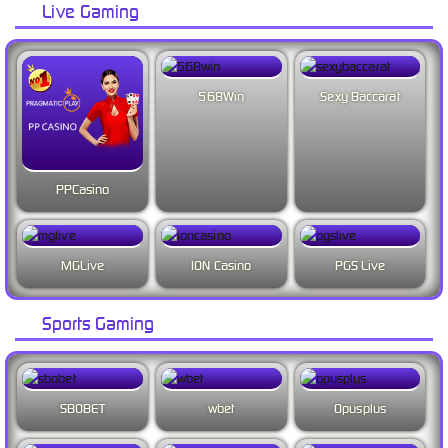
Live Gaming
568Win
Sexy Baccarat
PPCasino
MGLive
ION Casino
PGS Live
Sports Gaming
SBOBET
wbet
Opusplus