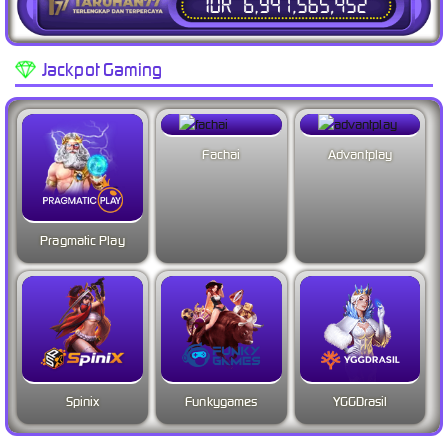
Jackpot Gaming
Fachai
Advantplay
Pragmatic Play
Spinix
Funkygames
YGGDrasil